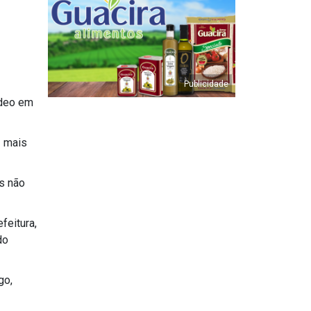
ídeo em
z mais
es não
feitura,
do
go,