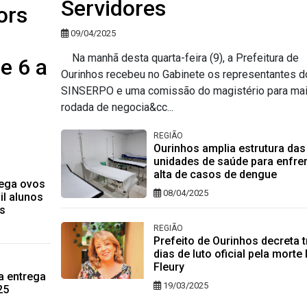
Servidores
ors
09/04/2025
Na manhã desta quarta-feira (9), a Prefeitura de
e 6 a
Ourinhos recebeu no Gabinete os representantes d
SINSERPO e uma comissão do magistério para ma
rodada de negocia&cc...
REGIÃO
Ourinhos amplia estrutura das
unidades de saúde para enfre
alta de casos de dengue
rega ovos
08/04/2025
l alunos
s
REGIÃO
Prefeito de Ourinhos decreta t
dias de luto oficial pela mort
Fleury
a entrega
19/03/2025
25