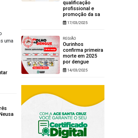
qualificação
profissional e
promoção da sa
17/03/2025
o
REGIÃO
is uma
Ourinhos
confirma primeira
morte em 2025
por dengue
14/03/2025
ntar
rês
e Neusa