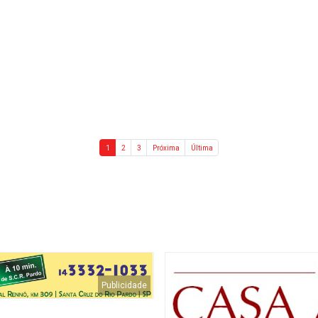
1
2
3
Próxima
Última