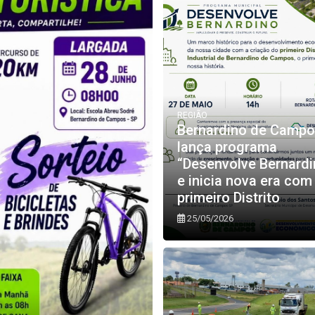
REGIÃO
Bernardino de Camp
lança programa
“Desenvolve Bernardi
e inicia nova era com
primeiro Distrito
25/05/2026