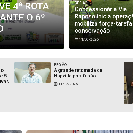
E 4ª ROTA
REGIÃO
Concessionária Via
ANTE O 6º
Raposo inicia operaç
mobiliza força-taref
O
conservação
11/03/2026
REGIÃO
 o
A grande retomada da
e 5
Hapvida pós-fusão
ivas
11/12/2025