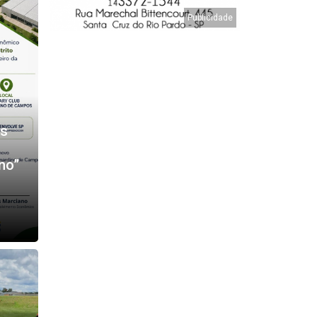
os
no”