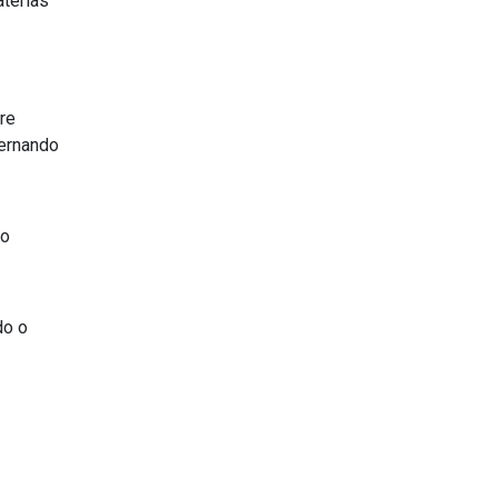
aterias
re
Fernando
ao
do o