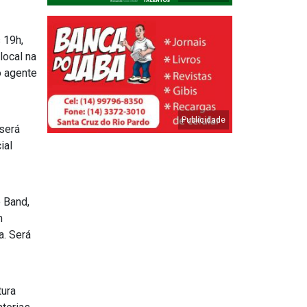
 19h,
local na
o agente
será
ial
 Band,
m
a. Será
tura