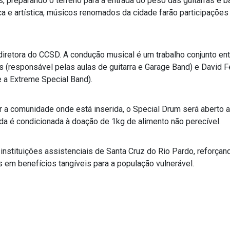
 preparando o terreno para a entrada do peso das guitarras e b
ica e artística, músicos renomados da cidade farão participações
 diretora do CCSD. A condução musical é um trabalho conjunto ent
(responsável pelas aulas de guitarra e Garage Band) e David 
 a Extreme Special Band).
 a comunidade onde está inserida, o Special Drum será aberto 
ada é condicionada à doação de 1kg de alimento não perecível.
nstituições assistenciais de Santa Cruz do Rio Pardo, reforçan
s em benefícios tangíveis para a população vulnerável.