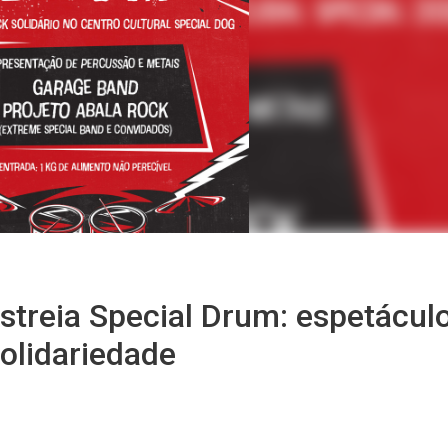
treia Special Drum: espetácul
olidariedade