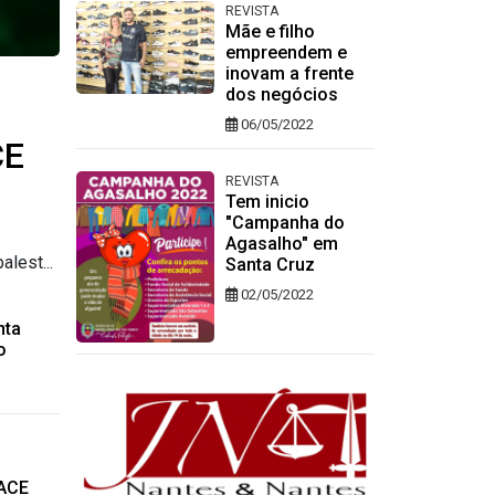
REVISTA
Mãe e filho
empreendem e
inovam a frente
dos negócios
06/05/2022
CE
REVISTA
Tem inicio
"Campanha do
Agasalho" em
lest...
Santa Cruz
02/05/2022
nta
o
 ACE