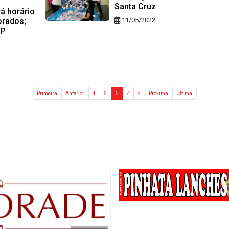
Santa Cruz
á horário
11/05/2022
orados;
PP
Primeira
Anterior
4
5
6
7
8
Próxima
Última