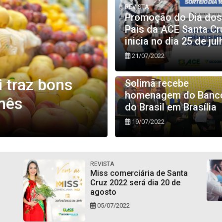
REVISTA
Promoção do Dia dos
Pais da ACE Santa Cr
inicia no dia 25 de jul
21/07/2022
REVISTA
i traz bons
Solimã recebe
homenagem do Banc
mês
do Brasil em Brasília
19/07/2022
REVISTA
Miss comerciária de Santa
Cruz 2022 será dia 20 de
agosto
05/07/2022