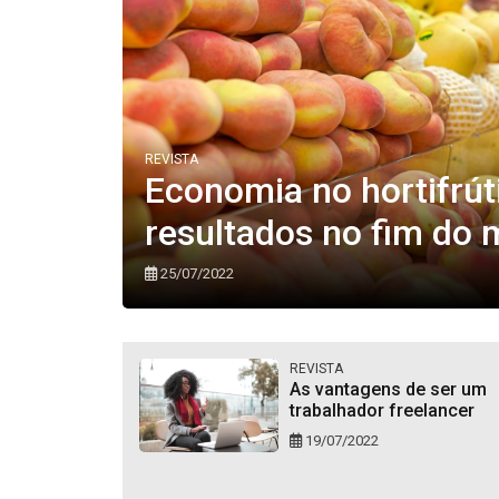
REVISTA
Economia no hortifrút
resultados no fim do 
25/07/2022
REVISTA
As vantagens de ser um
trabalhador freelancer
19/07/2022