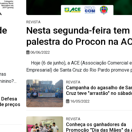
REVISTA
de
Nesta segunda-feira tem
palestra do Procon na A
06/06/2022
Hoje (6 de junho), a ACE (Associação Comercial e
Empresarial) de Santa Cruz do Rio Pardo promove pa
ras
nino?...
REVISTA
Campanha do agasalho de Sa
Cruz teve "arrastão" no sábad
e Defesa
16/05/2022
de preços
REVISTA
Conheça os ganhadores da
Promoção "Dia das Mães" da