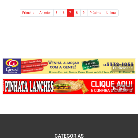
Primeira
Anterior
5
6
7
8
9
Próxima
Última
CATEGORIAS