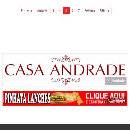
Primeira
Anterior
3
4
5
6
7
Próxima
Última